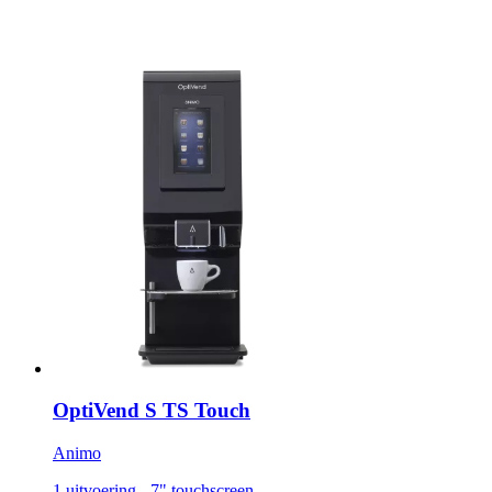
OptiVend S TS Touch
Animo
1 uitvoering - 7" touchscreen