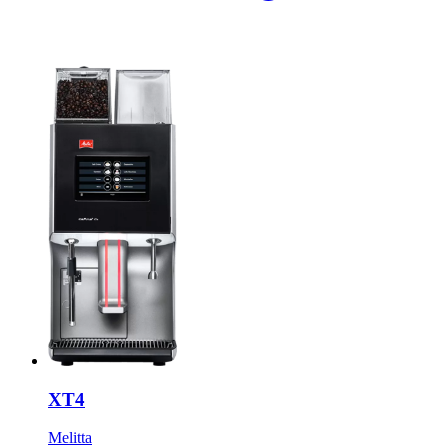
XT4
Melitta